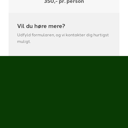
350,- pr. person
Vil du høre mere?
Udfyld formularen, og vi kontakter dig hurtigst
muligt.