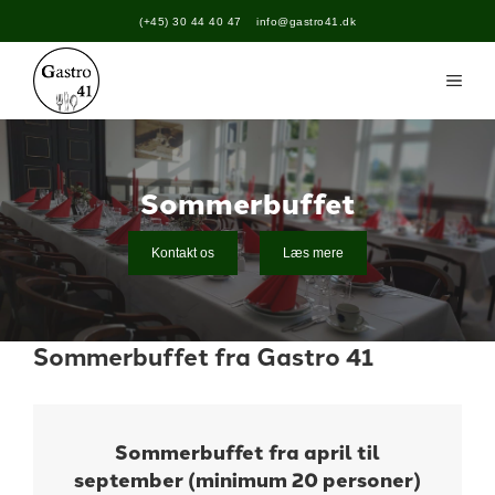
Hop
(+45) 30 44 40 47
info@gastro41.dk
til
indhold
Men
Sommerbuffet
Kontakt os
Læs mere
Sommerbuffet fra Gastro 41
Sommerbuffet fra april til
september (minimum 20 personer)