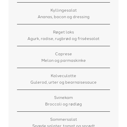
Kyllingesalat
Ananas, bacon og dressing
Røget laks
Agurk, radise, rugbrød og friséesalat
Caprese
Melon og parmaskinke
Kalveculotte
Gulerod, urter og bearnaisesauce
Svinekam
Broccoli og rødløg
Sommersalat
Spæde salater, tomat og sprødt